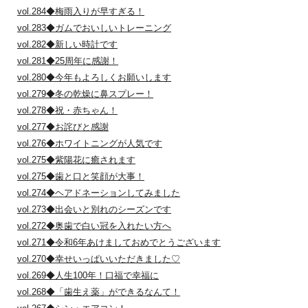
vol.284◆梅雨入りが早すぎる！
vol.283◆ガムでおいしいトレーニング
vol.282◆新しい時計です
vol.281◆25周年に感謝！
vol.280◆今年もよろしくお願いします
vol.279◆冬の乾燥に鼻スプレー！
vol.278◆祝・赤ちゃん！
vol.277◆お詫びと感謝
vol.276◆ホワイトニングが人気です
vol.275◆紫陽花に癒されます
vol.275◆歯と口と笑顔が大事！
vol.274◆ヘアドネーションしてみました
vol.273◆出会いと別れのシーズンです
vol.272◆奥歯で白い冠を入れたい方へ
vol.271◆令和6年あけましておめでとうございます
vol.270◆幸せいっぱいいただきました♡
vol.269◆人生100年！口福で幸福に
vol.268◆「歯生え薬」ができるなんて！