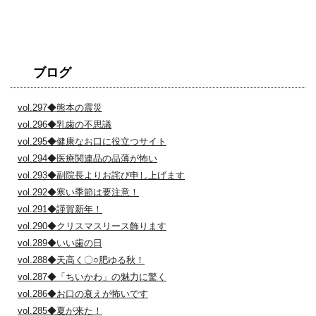
ブログ
vol.297◆熊本の震災
vol.296◆乳歯の不思議
vol.295◆健康なお口に役立つサイト
vol.294◆医療関連品の品薄が怖い
vol.293◆副院長よりお詫び申し上げます
vol.292◆寒い季節は要注意！
vol.291◆謹賀新年！
vol.290◆クリスマスリース飾ります
vol.289◆いい歯の日
vol.288◆天高く〇○肥ゆる秋！
vol.287◆「ちいかわ」の魅力に驚く
vol.286◆お口の衰えが怖いです
vol.285◆夏が来た！