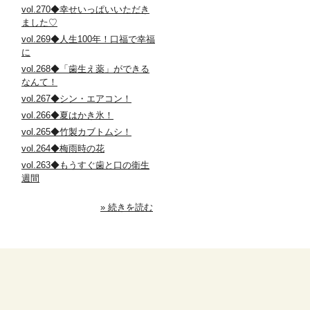
vol.270◆幸せいっぱいいただき
ました♡
vol.269◆人生100年！口福で幸福
に
vol.268◆「歯生え薬」ができる
なんて！
vol.267◆シン・エアコン！
vol.266◆夏はかき氷！
vol.265◆竹製カブトムシ！
vol.264◆梅雨時の花
vol.263◆もうすぐ歯と口の衛生
週間
» 続きを読む