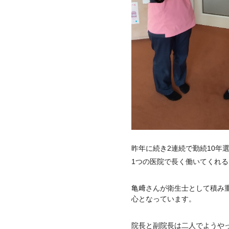
昨年に続き2連続で勤続10年
1つの医院で長く働いてくれ
亀﨑さんが衛生士として積み
心となっています。
院長と副院長は二人でようや