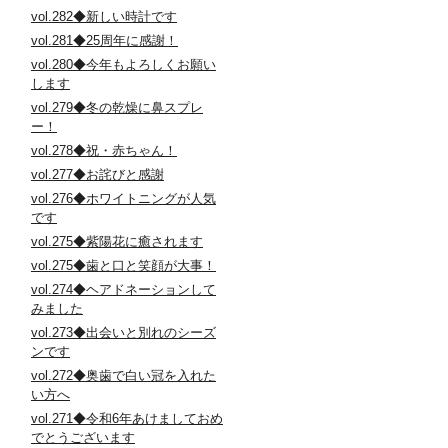
vol.282◆新しい時計です
vol.281◆25周年に感謝！
vol.280◆今年もよろしくお願い
します
vol.279◆冬の乾燥に鼻スプレ
ー！
vol.278◆祝・赤ちゃん！
vol.277◆お詫びと感謝
vol.276◆ホワイトニングが人気
です
vol.275◆紫陽花に癒されます
vol.275◆歯と口と笑顔が大事！
vol.274◆ヘアドネーションして
みました
vol.273◆出会いと別れのシーズ
ンです
vol.272◆奥歯で白い冠を入れた
い方へ
vol.271◆令和6年あけましておめ
でとうございます