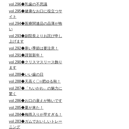
vol.296◆乳歯の不思議
vol.295◆健康なお口に役立つサ
イト
vol.294◆医療関連品の品薄が怖
い
vol.293◆副院長よりお詫び申し
上げます
vol.292◆寒い季節は要注意！
vol.291◆謹賀新年！
vol.290◆クリスマスリース飾り
ます
vol.289◆いい歯の日
vol.288◆天高く〇○肥ゆる秋！
vol.287◆「ちいかわ」の魅力に
驚く
vol.286◆お口の衰えが怖いです
vol.285◆夏が来た！
vol.284◆梅雨入りが早すぎる！
vol.283◆ガムでおいしいトレー
ニング