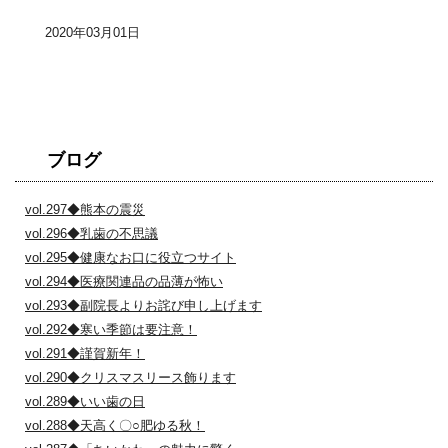
2020年03月01日
ブログ
vol.297◆熊本の震災
vol.296◆乳歯の不思議
vol.295◆健康なお口に役立つサイト
vol.294◆医療関連品の品薄が怖い
vol.293◆副院長よりお詫び申し上げます
vol.292◆寒い季節は要注意！
vol.291◆謹賀新年！
vol.290◆クリスマスリース飾ります
vol.289◆いい歯の日
vol.288◆天高く〇○肥ゆる秋！