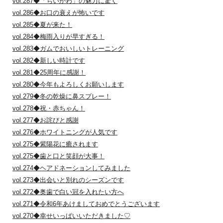
vol.287◆「ちいかわ」の魅力に驚く
vol.286◆お口の衰えが怖いです
vol.285◆夏が来た！
vol.284◆梅雨入りが早すぎる！
vol.283◆ガムでおいしいトレーニング
vol.282◆新しい時計です
vol.281◆25周年に感謝！
vol.280◆今年もよろしくお願いします
vol.279◆冬の乾燥に鼻スプレー！
vol.278◆祝・赤ちゃん！
vol.277◆お詫びと感謝
vol.276◆ホワイトニングが人気です
vol.275◆紫陽花に癒されます
vol.275◆歯と口と笑顔が大事！
vol.274◆ヘアドネーションしてみました
vol.273◆出会いと別れのシーズンです
vol.272◆奥歯で白い冠を入れたい方へ
vol.271◆令和6年あけましておめでとうございます
vol.270◆幸せいっぱいいただきました♡