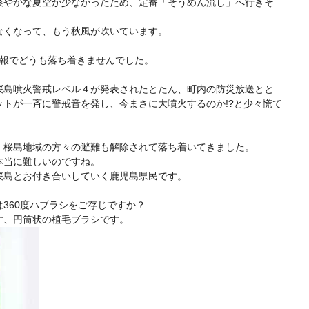
爽やかな夏空が少なかったため、定番「そうめん流し」へ行きそ
なくなって、もう秋風が吹いています。
予報でどうも落ち着きませんでした。
桜島噴火警戒レベル４が発表されたとたん、町内の防災放送とと
トが一斉に警戒音を発し、今まさに大噴火するのか!?と少々慌て
、桜島地域の方々の避難も解除されて落ち着いてきました。
本当に難しいのですね。
桜島とお付き合いしていく鹿児島県民です。
360度ハブラシをご存じですか？
す、円筒状の植毛ブラシです。