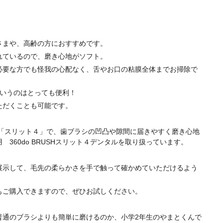
さまや、高齢の方におすすめです。
れているので、磨き心地がソフト。
必要な方でも怪我の心配なく、舌やお口の粘膜全体までお掃除で
というのはとっても便利！
ただくことも可能です。
術「スリット４」で、歯ブラシの凹凸や隙間に届きやすく磨き心地
360do BRUSHスリット４デンタルを取り扱っています。
展示して、毛先の柔らかさを手で触って確かめていただけるよう
もご購入できますので、ぜひお試しください。
普通のブラシよりも簡単に磨けるのか、小学2年生のやまとくんで