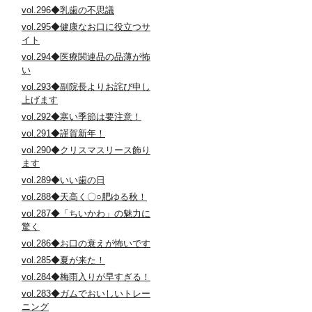
vol.296◆乳歯の不思議
vol.295◆健康なお口に役立つサ
イト
vol.294◆医療関連品の品薄が怖
い
vol.293◆副院長よりお詫び申し
上げます
vol.292◆寒い季節は要注意！
vol.291◆謹賀新年！
vol.290◆クリスマスリース飾り
ます
vol.289◆いい歯の日
vol.288◆天高く〇○肥ゆる秋！
vol.287◆「ちいかわ」の魅力に
驚く
vol.286◆お口の衰えが怖いです
vol.285◆夏が来た！
vol.284◆梅雨入りが早すぎる！
vol.283◆ガムでおいしいトレー
ニング