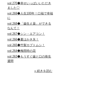
vol.270◆幸せいっぱいいただき
ました♡
vol.269◆人生100年！口福で幸福
に
vol.268◆「歯生え薬」ができる
なんて！
vol.267◆シン・エアコン！
vol.266◆夏はかき氷！
vol.265◆竹製カブトムシ！
vol.264◆梅雨時の花
vol.263◆もうすぐ歯と口の衛生
週間
» 続きを読む