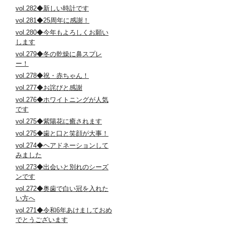
vol.282◆新しい時計です
vol.281◆25周年に感謝！
vol.280◆今年もよろしくお願い
します
vol.279◆冬の乾燥に鼻スプレ
ー！
vol.278◆祝・赤ちゃん！
vol.277◆お詫びと感謝
vol.276◆ホワイトニングが人気
です
vol.275◆紫陽花に癒されます
vol.275◆歯と口と笑顔が大事！
vol.274◆ヘアドネーションして
みました
vol.273◆出会いと別れのシーズ
ンです
vol.272◆奥歯で白い冠を入れた
い方へ
vol.271◆令和6年あけましておめ
でとうございます