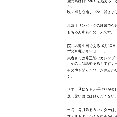
鹿児島は日中30℃を越える
た。
吹く風も心地よい秋、皆さま
東京オリンピックの影響で今
もちろん私もその一人です。
院長の誕生日である10月10
ずの月曜が今年は平日。
患者さまは修正前のカレンダ
「その日は診療あるんですよ
その声を聞くたび、お休みが
す。
さて、秋になると手作りが楽
蒸し暑い夏には触りたくない
当院に毎月飾るカレンダーは
フェルトのふかふか柔らかい