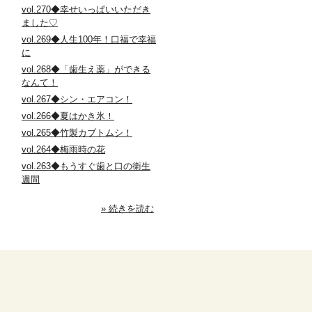
vol.270◆幸せいっぱいいただき
ました♡
vol.269◆人生100年！口福で幸福
に
vol.268◆「歯生え薬」ができる
なんて！
vol.267◆シン・エアコン！
vol.266◆夏はかき氷！
vol.265◆竹製カブトムシ！
vol.264◆梅雨時の花
vol.263◆もうすぐ歯と口の衛生
週間
» 続きを読む