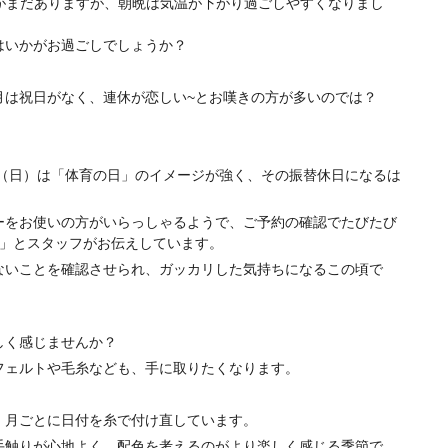
日がまだありますが、朝晩は気温が下がり過ごしやすくなりまし
はいかがお過ごしでしょうか？
月は祝日がなく、連休が恋しい~とお嘆きの方が多いのでは？
日（日）は「体育の日」のイメージが強く、その振替休日になるは
ーをお使いの方がいらっしゃるようで、ご予約の確認でたびたび
~」とスタッフがお伝えしています。
ないことを確認させられ、ガッカリした気持ちになるこの頃で
しく感じませんか？
フェルトや毛糸なども、手に取りたくなります。
、月ごとに日付を糸で付け直しています。
手触りが心地よく、配色を考えるのがより楽しく感じる季節で