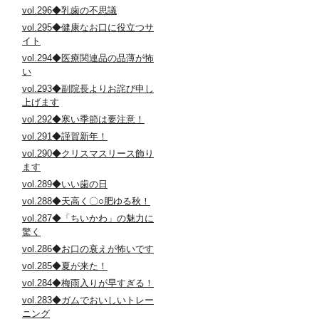
vol.296◆乳歯の不思議
vol.295◆健康なお口に役立つサ
イト
vol.294◆医療関連品の品薄が怖
い
vol.293◆副院長よりお詫び申し
上げます
vol.292◆寒い季節は要注意！
vol.291◆謹賀新年！
vol.290◆クリスマスリース飾り
ます
vol.289◆いい歯の日
vol.288◆天高く〇○肥ゆる秋！
vol.287◆「ちいかわ」の魅力に
驚く
vol.286◆お口の衰えが怖いです
vol.285◆夏が来た！
vol.284◆梅雨入りが早すぎる！
vol.283◆ガムでおいしいトレー
ニング