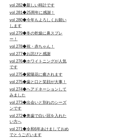
vol.282◆新しい時計です
vol.281◆25周年に感謝！
vol.280◆今年もよろしくお願い
します
vol.279◆冬の乾燥に鼻スプレ
ー！
vol.278◆祝・赤ちゃん！
vol.277◆お詫びと感謝
vol.276◆ホワイトニングが人気
です
vol.275◆紫陽花に癒されます
vol.275◆歯と口と笑顔が大事！
vol.274◆ヘアドネーションして
みました
vol.273◆出会いと別れのシーズ
ンです
vol.272◆奥歯で白い冠を入れた
い方へ
vol.271◆令和6年あけましておめ
でとうございます