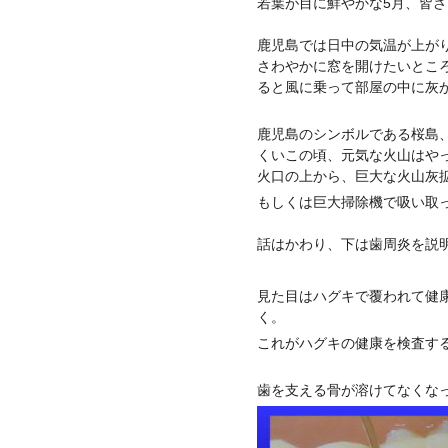
若葉が目に鮮やかな5月、皆
鹿児島では日中の気温が上が
さわやかに窓を開けたいとこ
ると風に乗って部屋の中に灰
鹿児島のシンボルである桜島
くいこの頃、元気な火山はや
火口の上から、巨大な火山灰
もしくは巨大掃除機で吸い取
話はかわり、下は歯周炎を説
見た目はハグキで覆われて健
く。
これがハグキの健康を検査す
歯を支える骨が溶けてなくな