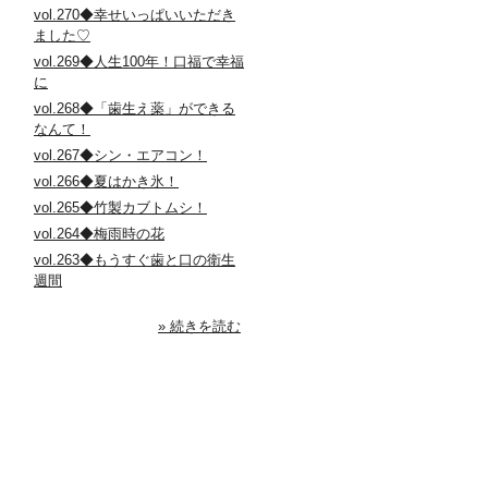
vol.270◆幸せいっぱいいただき
ました♡
vol.269◆人生100年！口福で幸福
に
vol.268◆「歯生え薬」ができる
なんて！
vol.267◆シン・エアコン！
vol.266◆夏はかき氷！
vol.265◆竹製カブトムシ！
vol.264◆梅雨時の花
vol.263◆もうすぐ歯と口の衛生
週間
» 続きを読む