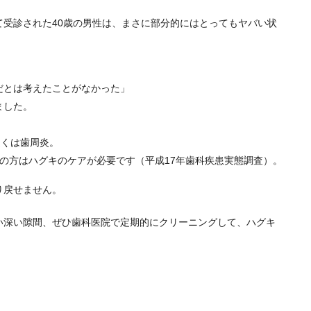
て受診された40歳の男性は、まさに部分的にはとってもヤバい状
だとは考えたことがなかった」
ました。
近くは歯周炎。
の方はハグキのケアが必要です（平成17年歯科疾患実態調査）。
り戻せません。
い深い隙間、ぜひ歯科医院で定期的にクリーニングして、ハグキ