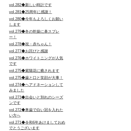
vol.282◆新しい時計です
vol.281◆25周年に感謝！
vol.280◆今年もよろしくお願い
します
vol.279◆冬の乾燥に鼻スプレ
ー！
vol.278◆祝・赤ちゃん！
vol.277◆お詫びと感謝
vol.276◆ホワイトニングが人気
です
vol.275◆紫陽花に癒されます
vol.275◆歯と口と笑顔が大事！
vol.274◆ヘアドネーションして
みました
vol.273◆出会いと別れのシーズ
ンです
vol.272◆奥歯で白い冠を入れた
い方へ
vol.271◆令和6年あけましておめ
でとうございます