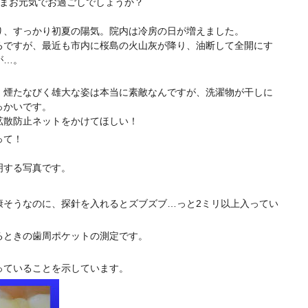
さまお元気でお過ごしでしょうか？
り、すっかり初夏の陽気。院内は冷房の日が増えました。
ろですが、最近も市内に桜島の火山灰が降り、油断して全開にす
が…。
、煙たなびく雄大な姿は本当に素敵なんですが、洗濯物が干しに
っかいです。
拡散防止ネットをかけてほしい！
って！
明する写真です。
康そうなのに、探針を入れるとズブズブ…っと2ミリ以上入ってい
るときの歯周ポケットの測定です。
っていることを示しています。